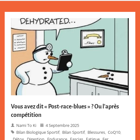
Vous avez dit « Post-race-blues » ? Ou l’après
compétition
Nami To Ki
4 Septembre 2025
Bilan Biologique Sportif
Bilan Sportif
Blessures
CoQ10
,
,
,
,
Détox
Digestion
Endurance
Fascias
Fatigue
Fer
,
,
,
,
,
,