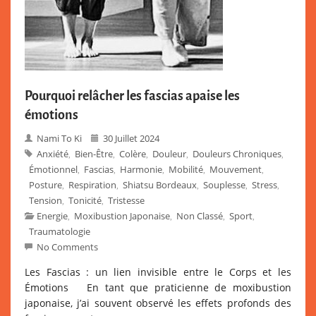
Pourquoi relâcher les fascias apaise les
émotions
Nami To Ki
30 Juillet 2024
Anxiété
Bien-Être
Colère
Douleur
Douleurs Chroniques
,
,
,
,
,
Émotionnel
Fascias
Harmonie
Mobilité
Mouvement
,
,
,
,
,
Posture
Respiration
Shiatsu Bordeaux
Souplesse
Stress
,
,
,
,
,
Tension
Tonicité
Tristesse
,
,
Energie
Moxibustion Japonaise
Non Classé
Sport
,
,
,
,
Traumatologie
No Comments
Les Fascias : un lien invisible entre le Corps et les
Émotions En tant que praticienne de moxibustion
japonaise, j’ai souvent observé les effets profonds des