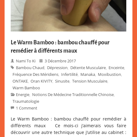
Le Warm Bamboo : bambou chauffé pour
remédier à différents maux
Nami To Ki
3 Décembre 2017
Bambou Chaud
Dépression
Détente Musculaire
Enceinte
,
,
,
,
Fréquence Des Méridiens
Infertilité
Manaka
Moxibustion
,
,
,
,
ONTAKE
Oran KIVITY
Sinusite
Tension Musculaire
,
,
,
,
Warm Bamboo
Energie
Notions De Médecine Traditionnelle Chinoise
,
,
Traumatologie
1 Comment
Le Warm Bamboo : bambou chauffé pour remédier à
différents maux Ce mois-ci j’aimerais vous faire
découvrir une autre technique que j’utilise au cabinet :