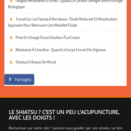
Fatigue Persistante Et Stress : Quand Le Cortisol Dérègle Votre Horloge
Biologique
Travail Sur Les Fascias À Bordeaux : Étude Posturale Et Moxibustion
Japonaise Pour Retrouver Une Mobilité Fluide
Prise En Charge D’une Douleur À La Cuisse
Résistance À L’insuline : Quand Le Corps Envoie Des Signaux
Shiatsu Et Baisse De Moral
Partagez
LE SHIATSU ? C’EST UN PEU L’ACUPUNCTURE,
AVEC LES DOIGTS !
Bienvenue sur notre site ! Laissez-vous guider par vos envies. Le lien