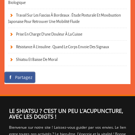
Biologique
Travail Sur Les Fascias À Bordeaux : Étude Posturale Et Moxibustion
Japonaise Pour Retrouver Une Mobilité Fluide
Prise En Charge D’une Douleur À La Cuisse
Résistance À L’insuline : Quand Le Corps Envoie Des Signaux
Shiatsu Et Baisse De Moral
Partagez
LE SHIATSU ? C’EST UN PEU L’ACUPUNCTURE,
AVEC LES DOIGTS !
Bienvenue sur notre site ! Laissez-vous guider par vos envies. Le lien
entre toutes nos activités ? Le bien-être, l'énergie et la vitalité ! Bonne