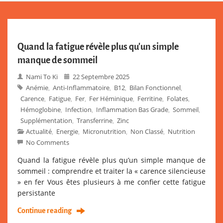
Quand la fatigue révèle plus qu’un simple
manque de sommeil
Nami To Ki
22 Septembre 2025
Anémie
Anti-Inflammatoire
B12
Bilan Fonctionnel
,
,
,
,
Carence
Fatigue
Fer
Fer Héminique
Ferritine
Folates
,
,
,
,
,
,
Hémoglobine
Infection
Inflammation Bas Grade
Sommeil
,
,
,
,
Supplémentation
Transferrine
Zinc
,
,
Actualité
Energie
Micronutrition
Non Classé
Nutrition
,
,
,
,
No Comments
Quand la fatigue révèle plus qu’un simple manque de
sommeil : comprendre et traiter la « carence silencieuse
» en fer Vous êtes plusieurs à me confier cette fatigue
persistante
Continue reading