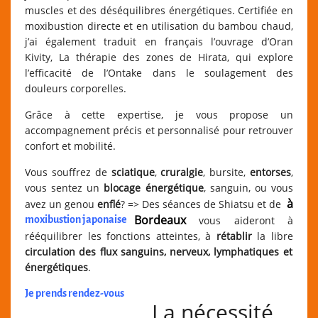
muscles et des déséquilibres énergétiques. Certifiée en
moxibustion directe et en utilisation du bambou chaud,
j’ai également traduit en français l’ouvrage d’Oran
Kivity, La thérapie des zones de Hirata, qui explore
l’efficacité de l’Ontake dans le soulagement des
douleurs corporelles.
Grâce à cette expertise, je vous propose un
accompagnement précis et personnalisé pour retrouver
confort et mobilité.
Vous souffrez de
sciatique
,
cruralgie
, bursite,
entorses
,
vous sentez un
blocage énergétique
, sanguin, ou vous
à
avez un genou
enflé
? => Des séances de Shiatsu et de
Bordeaux
moxibustion japonaise
vous aideront à
rééquilibrer les fonctions atteintes, à
rétablir
la libre
circulation
des
flux sanguins
,
nerveux
,
lymphatiques
et
énergétiques
.
Je prends rendez-vous
La nécessité