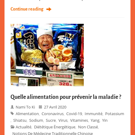
Continue reading
Quelle alimentation pour prévenir la maladie ?
Nami To Ki
27 Avril 2020
Alimentation
Coronavirus
Covid-19
Immunité
Potassium
,
,
,
,
Shiatsu
Sodium
Sucre
Virus
Vitamines
Yang
Yin
,
,
,
,
,
,
,
Actualité
Diététique Énergétique
Non Classé
,
,
,
Notions De Médecine Traditionnelle Chinoise