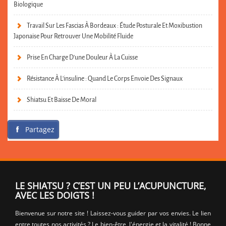
Biologique
Travail Sur Les Fascias À Bordeaux : Étude Posturale Et Moxibustion
Japonaise Pour Retrouver Une Mobilité Fluide
Prise En Charge D’une Douleur À La Cuisse
Résistance À L’insuline : Quand Le Corps Envoie Des Signaux
Shiatsu Et Baisse De Moral
Partagez
LE SHIATSU ? C’EST UN PEU L’ACUPUNCTURE,
AVEC LES DOIGTS !
Bienvenue sur notre site ! Laissez-vous guider par vos envies. Le lien
entre toutes nos activités ? Le bien-être, l'énergie et la vitalité ! Bonne