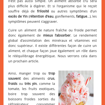
n’est pas aussi simple. Un aliment absorbé cru sera
plus difficile à digérer. Et si l’organisme qui le reçoit
souffre déjà de
frilosité
ou autres symptômes d’un
excès de Yin
(
rétention d’eau
, gonflements,
fatigue
…), les
symptômes peuvent s’aggraver.
Cuire un aliment de nature fraîche ou froide permet
donc également de
mieux l’absorber
. Le rendement
global d’assimilation des minéraux et vitamines est
donc supérieur. Il existe différentes façon de cuire un
aliment, et chaque façon joue également un rôle dans
le rééquilibrage énergétique. Nous verrons cela dans
un prochain article.
Ainsi, manger trop ou
trop
souvent
des aliments
crus
,
froids
ou
très yin
, comme la
tomate, les fruits exotiques,
boire trop souvent des
boissons froides sorties du
réfrigérateur, consommer