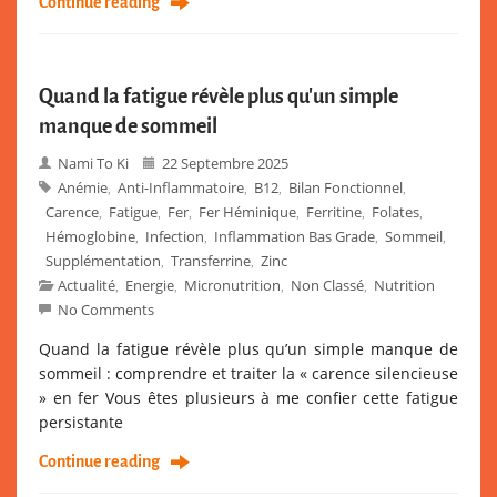
Continue reading
Quand la fatigue révèle plus qu’un simple
manque de sommeil
Nami To Ki
22 Septembre 2025
Anémie
Anti-Inflammatoire
B12
Bilan Fonctionnel
,
,
,
,
Carence
Fatigue
Fer
Fer Héminique
Ferritine
Folates
,
,
,
,
,
,
Hémoglobine
Infection
Inflammation Bas Grade
Sommeil
,
,
,
,
Supplémentation
Transferrine
Zinc
,
,
Actualité
Energie
Micronutrition
Non Classé
Nutrition
,
,
,
,
No Comments
Quand la fatigue révèle plus qu’un simple manque de
sommeil : comprendre et traiter la « carence silencieuse
» en fer Vous êtes plusieurs à me confier cette fatigue
persistante
Continue reading