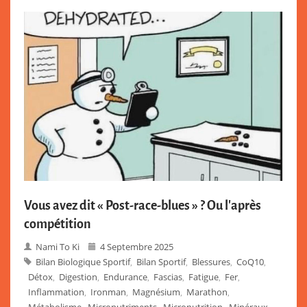
Vous avez dit « Post-race-blues » ? Ou l’après
compétition
Nami To Ki
4 Septembre 2025
Bilan Biologique Sportif
Bilan Sportif
Blessures
CoQ10
,
,
,
,
Détox
Digestion
Endurance
Fascias
Fatigue
Fer
,
,
,
,
,
,
Inflammation
Ironman
Magnésium
Marathon
,
,
,
,
Métabolisme
Micronutriments
Micronutrition
Minéraux
,
,
,
,