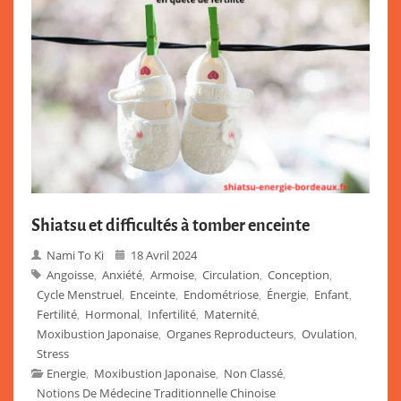
Shiatsu et difficultés à tomber enceinte
Nami To Ki
18 Avril 2024
Angoisse
Anxiété
Armoise
Circulation
Conception
,
,
,
,
,
Cycle Menstruel
Enceinte
Endométriose
Énergie
Enfant
,
,
,
,
,
Fertilité
Hormonal
Infertilité
Maternité
,
,
,
,
Moxibustion Japonaise
Organes Reproducteurs
Ovulation
,
,
,
Stress
Energie
Moxibustion Japonaise
Non Classé
,
,
,
Notions De Médecine Traditionnelle Chinoise