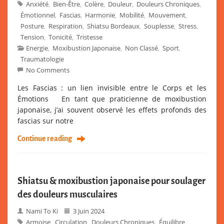
Anxiété
Bien-Être
Colère
Douleur
Douleurs Chroniques
,
,
,
,
,
Émotionnel
Fascias
Harmonie
Mobilité
Mouvement
,
,
,
,
,
Posture
Respiration
Shiatsu Bordeaux
Souplesse
Stress
,
,
,
,
,
Tension
Tonicité
Tristesse
,
,
Energie
Moxibustion Japonaise
Non Classé
Sport
,
,
,
,
Traumatologie
No Comments
Les Fascias : un lien invisible entre le Corps et les
Émotions En tant que praticienne de moxibustion
japonaise, j’ai souvent observé les effets profonds des
fascias sur notre
Continue reading
Shiatsu & moxibustion japonaise pour soulager
des douleurs musculaires
Nami To Ki
3 Juin 2024
Armoise
Circulation
Douleurs Chroniques
Équilibre
,
,
,
,