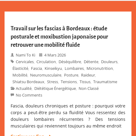
Travail sur les fascias à Bordeaux : étude
posturale et moxibustion japonaise pour
retrouver une mobilité fluide
Nami To Ki
4 Mars 2026
Cervicales
Circulation
Déséquilibre
Détente
Douleurs
,
,
,
,
,
Élasticité
Fascia
Kinseikyu
Lombaires
Micronutrition
,
,
,
,
,
Mobilité
Neuromusculaire
Posture
Raideur
,
,
,
,
Shiatsu Bordeaux
Stress
Tensions
Tissus
Traumatisme
,
,
,
,
Actualité
Diététique Énergétique
Non Classé
,
,
No Comments
Fascia, douleurs chroniques et posture : pourquoi votre
corps a peut-être perdu sa fluidité Vous ressentez des
douleurs lombaires récurrentes ? Des tensions
musculaires qui reviennent toujours au même endroit