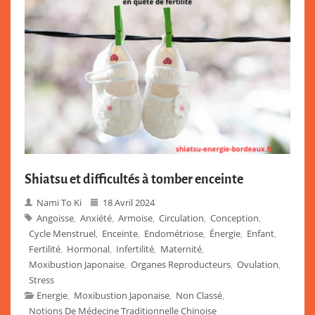
Shiatsu et difficultés à tomber enceinte
Nami To Ki
18 Avril 2024
Angoisse
Anxiété
Armoise
Circulation
Conception
,
,
,
,
,
Cycle Menstruel
Enceinte
Endométriose
Énergie
Enfant
,
,
,
,
,
Fertilité
Hormonal
Infertilité
Maternité
,
,
,
,
Moxibustion Japonaise
Organes Reproducteurs
Ovulation
,
,
,
Stress
Energie
Moxibustion Japonaise
Non Classé
,
,
,
Notions De Médecine Traditionnelle Chinoise