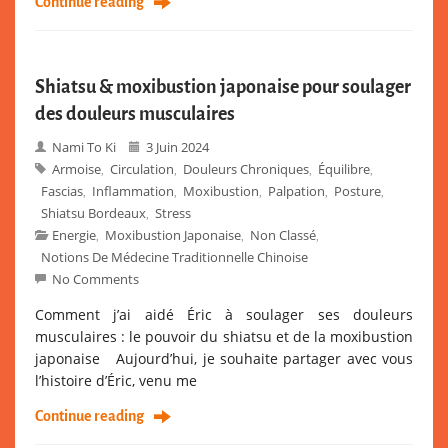
Continue reading
Shiatsu & moxibustion japonaise pour soulager
des douleurs musculaires
Nami To Ki
3 Juin 2024
Armoise
Circulation
Douleurs Chroniques
Équilibre
,
,
,
,
Fascias
Inflammation
Moxibustion
Palpation
Posture
,
,
,
,
,
Shiatsu Bordeaux
Stress
,
Energie
Moxibustion Japonaise
Non Classé
,
,
,
Notions De Médecine Traditionnelle Chinoise
No Comments
Comment j’ai aidé Éric à soulager ses douleurs
musculaires : le pouvoir du shiatsu et de la moxibustion
japonaise Aujourd’hui, je souhaite partager avec vous
l’histoire d’Éric, venu me
Continue reading