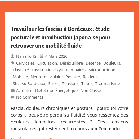
Travail sur les fascias à Bordeaux : étude
posturale et moxibustion japonaise pour
retrouver une mobilité fluide
Nami To Ki
4 Mars 2026
Cervicales
Circulation
Déséquilibre
Détente
Douleurs
,
,
,
,
,
Élasticité
Fascia
Kinseikyu
Lombaires
Micronutrition
,
,
,
,
,
Mobilité
Neuromusculaire
Posture
Raideur
,
,
,
,
Shiatsu Bordeaux
Stress
Tensions
Tissus
Traumatisme
,
,
,
,
Actualité
Diététique Énergétique
Non Classé
,
,
No Comments
Fascia, douleurs chroniques et posture : pourquoi votre
corps a peut-être perdu sa fluidité Vous ressentez des
douleurs lombaires récurrentes ? Des tensions
musculaires qui reviennent toujours au même endroit