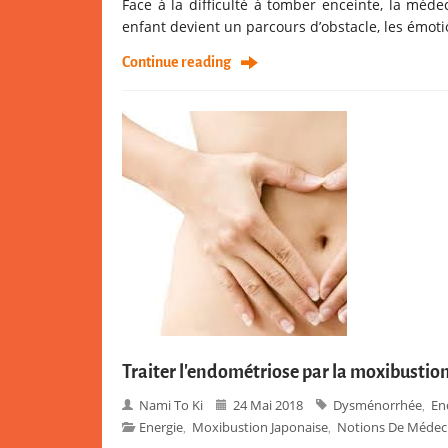
Face à la difficulté à tomber enceinte, la méde
enfant devient un parcours d’obstacle, les émotio
Continue reading
Traiter l’endométriose par la moxibustio
Nami To Ki
24 Mai 2018
Dysménorrhée
En
,
Energie
Moxibustion Japonaise
Notions De Médeci
,
,