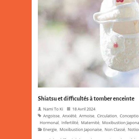
Shiatsu et difficultés à tomber enceinte
Nami To Ki
18 Avril 2024
Angoisse
Anxiété
Armoise
Circulation
Concepti
,
,
,
,
Hormonal
Infertilité
Maternité
Moxibustion Japona
,
,
,
Energie
Moxibustion Japonaise
Non Classé
Notio
,
,
,