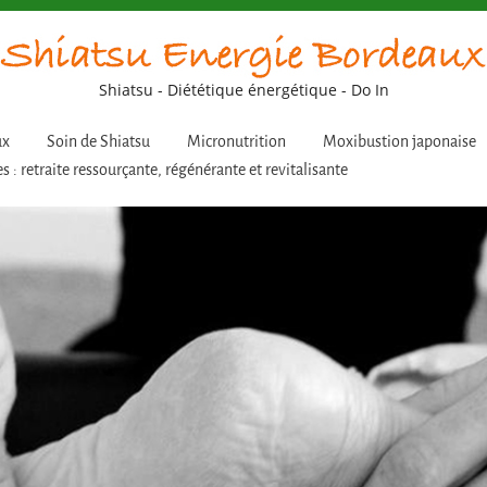
Shiatsu - Diététique énergétique - Do In
ux
Soin de Shiatsu
Micronutrition
Moxibustion japonaise
s : retraite ressourçante, régénérante et revitalisante