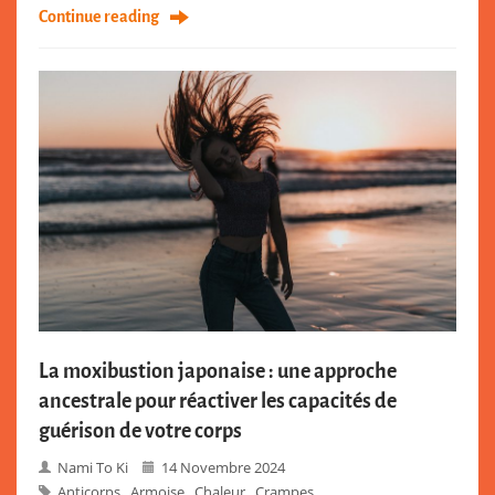
Continue reading
La moxibustion japonaise : une approche
ancestrale pour réactiver les capacités de
guérison de votre corps
Nami To Ki
14 Novembre 2024
Anticorps
Armoise
Chaleur
Crampes
,
,
,
,