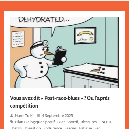
Vous avez dit « Post-race-blues » ? Ou l’après
compétition
Nami To Ki
4 Septembre 2025
Bilan Biologique Sportif
Bilan Sportif
Blessures
CoQ10
,
,
,
,
Détox
Digestion
Endurance
Fascias
Fatigue
Fer
,
,
,
,
,
,