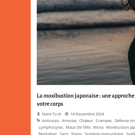
La moxibustion japonaise : une approche a
votre corps
Nami To Ki
14 Novembre 2024
Anticorps
Armoise
Chaleur
Crampes
Défense Im
,
,
,
,
Lymphocytes
Maux De Tête
Moxa
Moxibustion Ja
,
,
,
Revitaliser
Sang
Stress
Système Immunitaire
Syst
,
,
,
,