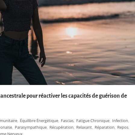
ncestrale pour réactiver les capacités de guérison de
munitaire
Équilibre Énergétique
Fascias
Fatigue Chronique
Infection
,
,
,
,
,
ponaise
Parasympathique
Récupération
Relaxant
Réparation
Repos
,
,
,
,
,
,
ème Nerveux