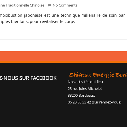
ne Traditionnelle Chinoise
No Comments
oxibustion japonaise est une technique millénaire de soin par 
iples bienfaits, pour revitaliser le corps
Z-NOUS SUR FACEBOOK
Nos activités ont lieu
23 rue Jules Michelet
33200 Bordeaux
06 20 86 33 42 (sur rendez-vous)