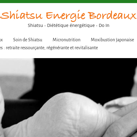
Shiatsu - Diététique énergétique - Do In
ux
Soin de Shiatsu
Micronutrition
Moxibustion japonaise
s : retraite ressourçante, régénérante et revitalisante