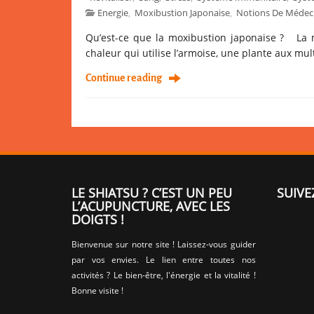
Energie
Moxibustion Japonaise
Notions De Médeci
,
,
Qu’est-ce que la moxibustion japonaise ? La m
chaleur qui utilise l’armoise, une plante aux mult
Continue reading
LE SHIATSU ? C’EST UN PEU
SUIVE
L’ACUPUNCTURE, AVEC LES
DOIGTS !
Bienvenue sur notre site ! Laissez-vous guider
par vos envies. Le lien entre toutes nos
activités ? Le bien-être, l'énergie et la vitalité !
Bonne visite !