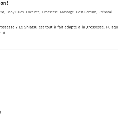
on !
ent
Baby Blues
Enceinte
Grossesse
Massage
Post-Partum
Prénatal
,
,
,
,
,
,
sesse ? Le Shiatsu est tout à fait adapté à la grossesse. Puisqu’
peut
!