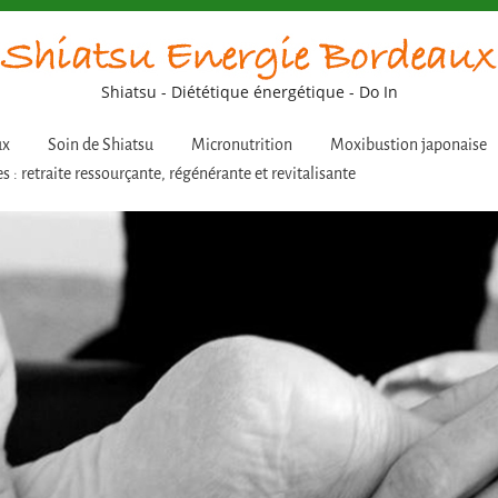
Shiatsu - Diététique énergétique - Do In
ux
Soin de Shiatsu
Micronutrition
Moxibustion japonaise
s : retraite ressourçante, régénérante et revitalisante