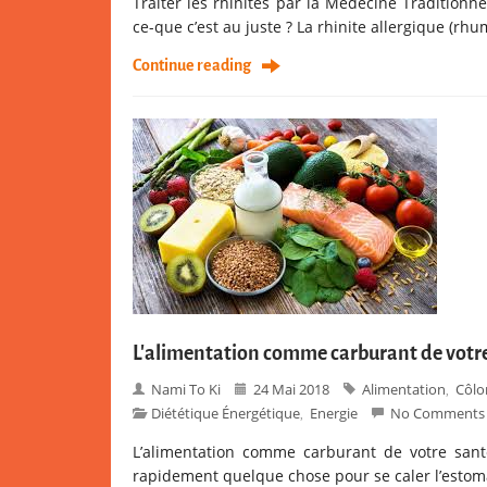
Traiter les rhinites par la Médecine Traditionne
ce-que c’est au juste ? La rhinite allergique (r
Continue reading
L’alimentation comme carburant de votre
Nami To Ki
24 Mai 2018
Alimentation
Côlo
,
Diététique Énergétique
Energie
No Comments
,
L’alimentation comme carburant de votre san
rapidement quelque chose pour se caler l’estom