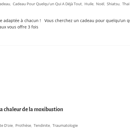
adeau
Cadeau Pour Quelqu'un Qui A Déjà Tout
Huile
Noël
Shiatsu
Thaï
,
,
,
,
,
ce adaptée à chacun ! Vous cherchez un cadeau pour quelqu’un q
ux vous offre 3 fois
la chaleur de la moxibustion
te D'oie
Prothèse
Tendinite
Traumatologie
,
,
,