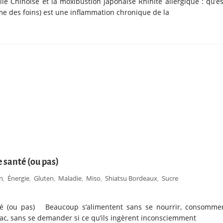
lle Chinoise et la moxibustion japonaise Rhinite allergique : qu’es
hume des foins) est une inflammation chronique de la
 santé (ou pas)
n
Énergie
Gluten
Maladie
Miso
Shiatsu Bordeaux
Sucre
,
,
,
,
,
,
té (ou pas) Beaucoup s’alimentent sans se nourrir, consomme
ac, sans se demander si ce qu’ils ingèrent inconsciemment