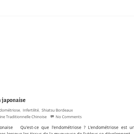
n japonaise
dométriose
Infertilité
Shiatsu Bordeaux
,
,
ne Traditionnelle Chinoise
No Comments
aponaise Qu’est-ce que l’endométriose ? L’endométriose est u
es lorsque les tissus de la muqueuse de l’utérus se développent