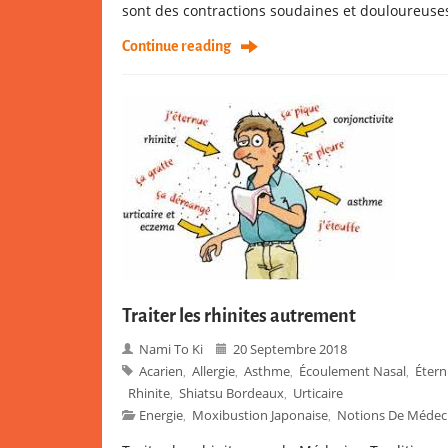
sont des contractions soudaines et douloureuses
Continue reading
Traiter les rhinites autrement
Nami To Ki
20 Septembre 2018
Acarien
Allergie
Asthme
Écoulement Nasal
Éter
,
,
,
,
Rhinite
Shiatsu Bordeaux
Urticaire
,
,
Energie
Moxibustion Japonaise
Notions De Médeci
,
,