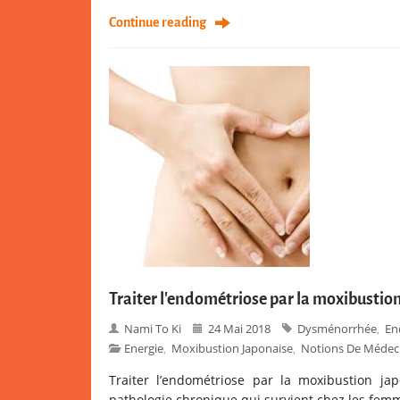
Continue reading
Traiter l’endométriose par la moxibustio
Nami To Ki
24 Mai 2018
Dysménorrhée
En
,
Energie
Moxibustion Japonaise
Notions De Médeci
,
,
Traiter l’endométriose par la moxibustion j
pathologie chronique qui survient chez les femm