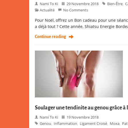
Nami To Ki
29 Novembre 2018
Bien-Être
C
,
Actualité
No Comments
Pour Noël, offrez un Bon cadeau pour une séan
a déjà tout ? Cette année, Shiatsu Energie Bordea
Continue reading
Soulager une tendinite au genou grâce à 
Nami To Ki
19 Novembre 2018
Genou
Inflammation
Ligament Croisé
Moxa
Pat
,
,
,
,